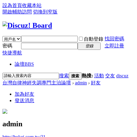
設為首頁
收藏本站
開啟輔助訪問
切換到窄版
找回密碼
自動登錄
密碼
立即註冊
登錄
快捷導航
論壇
BBS
搜索
熱搜:
活動
交友
discuz
搜索
台灣自律神經失調專門主治論壇
›
admin
›
好友
加為好友
發送消息
admin
http://hukei.com.tw/?1