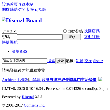
設為首頁
收藏本站
開啟輔助訪問
切換到窄版
找回密碼
自動登錄
密碼
立即註冊
登錄
快捷導航
論壇
BBS
搜索
熱搜:
活動
交友
discuz
搜索
請先登錄後才能繼續瀏覽
Archiver
|
手機版
|
小黑屋
|
台灣自律神經失調專門主治論壇
GMT+8, 2026-8-10 16:34
, Processed in 0.014326 second(s), 0 querie
Powered by
Discuz!
X3.3
© 2001-2017
Comsenz Inc.