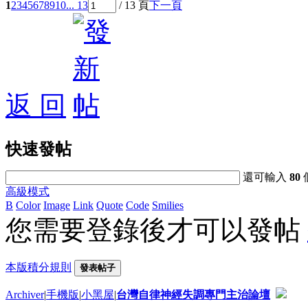
1
2
3
4
5
6
7
8
9
10
... 13
/ 13 頁
下一頁
返 回
快速發帖
還可輸入
80
高級模式
B
Color
Image
Link
Quote
Code
Smilies
您需要登錄後才可以發帖
本版積分規則
發表帖子
Archiver
|
手機版
|
小黑屋
|
台灣自律神經失調專門主治論壇