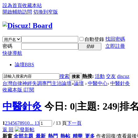
設為首頁
收藏本站
開啟輔助訪問
切換到窄版
找回密碼
自動登錄
密碼
立即註冊
登錄
快捷導航
論壇
BBS
搜索
熱搜:
活動
交友
discuz
搜索
台灣自律神經失調專門主治論壇
»
論壇
›
中醫中心
›
中醫針灸
收藏本版
|
訂閱
中醫針灸
今日:
0
|
主題:
249
|
排名
1
2
3
4
5
6
7
8
9
10
... 13
/ 13 頁
下一頁
返 回
新窗
全部主題
最新
熱門
熱帖
精華
更多
作者
回復/查看
最後