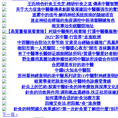
王氏特色针灸王先芝:精研针灸之道 傳承中醫智
关于大力促進中醫藥傳承創新發展建設中醫藥强市的實
迷雾中的信号:解码神经系统疾病的隐秘语言
迷走神经在哮喘的免疫调控中扮演着關键角色
南京專治失眠醫院地址
【高質量發展看黄陵】村级中醫阁扎根黄陵 打通中醫藥服務“最
2025“苏中醫·行世界”走進欧洲
中西醫结合防治大骨节病 甘肃灵台經驗全國推广凤凰
衡阳市第一人民醫院：“中醫暖心夜市”開市 杏林飘香
有了中醫專长醫師证就能開診所吗?普通中醫爱好者能
野生藥用真菌治療肿瘤技術同中醫診所连锁合作招
合肥哪里有好的老中醫
中國6大知名中醫院
苏州看神經衰弱的老中醫系列讲堂(1)中醫對神經衰弱
岐黄學者把脉老年病,中醫特色診療受青睐
針尖上的艺術:探索中醫針灸的神奇療效與深厚文化
針灸的功效與作用:调和氣血通經络,扶正祛邪保健
如何選擇合适的針灸治療方案
四種艾灸法,把阳氣“灸”進身體
針灸的時間越久效果越好?第一次針灸要了解些什麼?别
下一頁 »