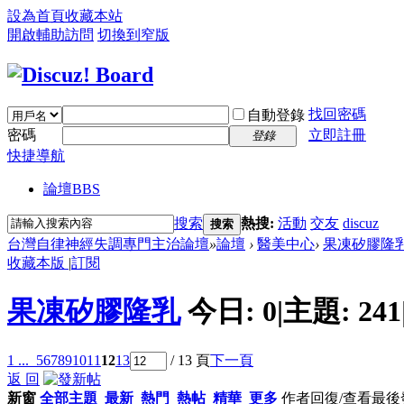
設為首頁
收藏本站
開啟輔助訪問
切換到窄版
找回密碼
自動登錄
密碼
立即註冊
登錄
快捷導航
論壇
BBS
搜索
熱搜:
活動
交友
discuz
搜索
台灣自律神經失調專門主治論壇
»
論壇
›
醫美中心
›
果凍矽膠隆
收藏本版
|
訂閱
果凍矽膠隆乳
今日:
0
|
主題:
241
1 ...
5
6
7
8
9
10
11
12
13
/ 13 頁
下一頁
返 回
新窗
全部主題
最新
熱門
熱帖
精華
更多
作者
回復/查看
最後