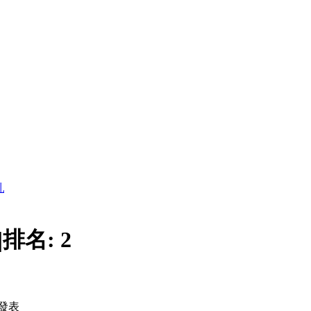
乳
|
排名:
2
發表