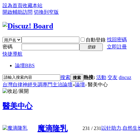
設為首頁
收藏本站
開啟輔助訪問
切換到窄版
找回密碼
自動登錄
密碼
立即註冊
登錄
快捷導航
論壇
BBS
搜索
熱搜:
活動
交友
discuz
搜索
台灣自律神經失調專門主治論壇
»
論壇
›
醫美中心
醫美中心
魔滴隆乳
以针助力,自然生长:
231
/ 231