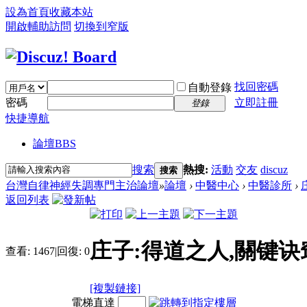
設為首頁
收藏本站
開啟輔助訪問
切換到窄版
找回密碼
自動登錄
密碼
立即註冊
登錄
快捷導航
論壇
BBS
搜索
熱搜:
活動
交友
discuz
搜索
台灣自律神經失調專門主治論壇
»
論壇
›
中醫中心
›
中醫診所
›
返回列表
庄子:得道之人,關键诀
查看:
1467
|
回復:
0
[複製鏈接]
電梯直達