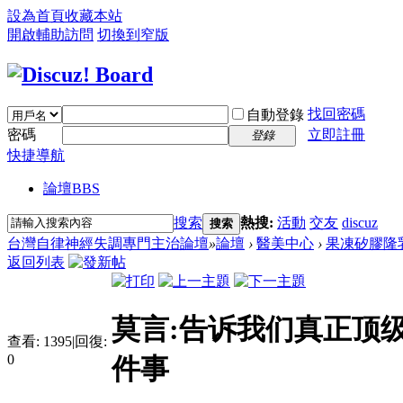
設為首頁
收藏本站
開啟輔助訪問
切換到窄版
找回密碼
自動登錄
密碼
立即註冊
登錄
快捷導航
論壇
BBS
搜索
熱搜:
活動
交友
discuz
搜索
台灣自律神經失調專門主治論壇
»
論壇
›
醫美中心
›
果凍矽膠隆
返回列表
莫言:告诉我们真正顶
查看:
1395
|
回復:
0
件事