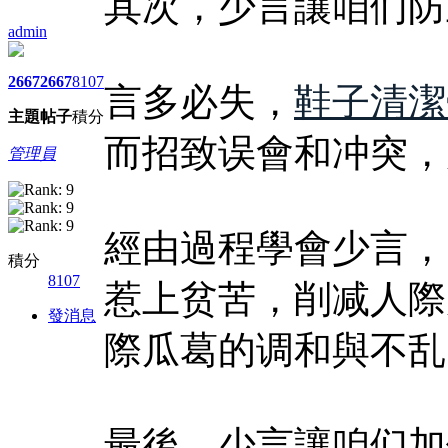
其次，少言讓咱们防
admin
2667
2667
8107
言多必失，
鞋子清潔
主題
帖子
積分
而招致误會和冲突，
管理員
經由過程學會少言，
積分
8107
惹上贫苦，削减人際
發消息
際瓜葛的调和與不乱
最後，少言讓咱们加